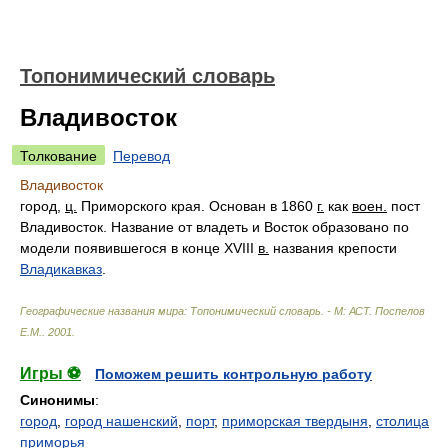
Топонимический словарь
Владивосток
Толкование
Перевод
Владивосток
город,
ц.
Приморского края. Основан в 1860
г.
как
воен.
пост
Владивосток. Название от владеть и Восток образовано по
модели появившегося в конце XVIII
в.
названия крепости
Владикавказ
.
Географические названия мира: Топонимический словарь. - М: АСТ
.
Поспелов
Е.М.
.
2001
.
Игры ⚽
Поможем решить контрольную работу
Синонимы
:
город
,
город нашенский
,
порт
,
приморская твердыня
,
столица
приморья